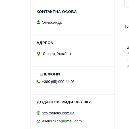
Олександр
В
п
Дніпро, Україна
П
в
+380 (95) 000-44-03
http://allens.com.ua
allens7377@gmail.com