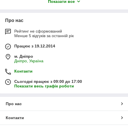
Показати все
спеціаліст світового масштабу виробництва садового
інвентарю Verdi. У всьому їхньому зроблений інструменті
закладений багаторічний досвід виробництва.
Про нас
Кожен вид цього інструменту просто необхідний бути у всіх
людей у яких є ділянки, клумби, сади і городи. Адже без
Рейтинг не сформований
ретельного догляду ви не зможете отримати якісний і багатий
Менше 5 відгуків за останній рік
урожай.
Працює з 19.12.2014
Саме тому наш інтернет-магазин allens.com.ua завжди
готовий прийти вам на допомогу і якісно вас забезпечити
м. Дніпро
необхідним інвентарем.
Дніпро, Україна
Контакти
Сьогодні працює з 09:00 до 17:00
Показати весь графік роботи
Про нас
Контакти