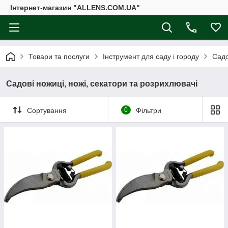
Інтернет-магазин "ALLENS.COM.UA"
Товари та послуги
Інструмент для саду і городу
Садо
Садові ножиці, ножі, секатори та розрихлювачі
Сортування
0
Фільтри