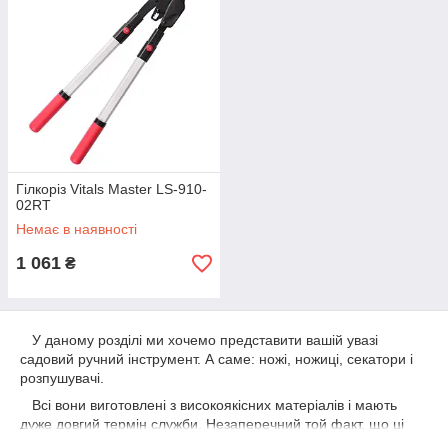
Гілкоріз Vitals Master LS-910-
02RT
Немає в наявності
1 061
₴
У даному розділі ми хочемо представити вашій увазі
садовий ручний інструмент. А саме: ножі, ножиці, секатори і
розпушувачі.
Всі вони виготовлені з високоякісних матеріалів і мають
дуже довгий термін служби. Незаперечний той факт, що ці
інструменти і дуже зручні при роботі, так як їх виробляє