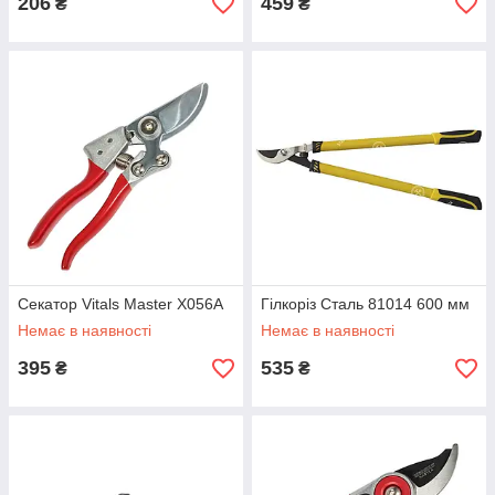
206
459
₴
₴
Секатор Vitals Master X056A
Гілкоріз Сталь 81014 600 мм
Немає в наявності
Немає в наявності
395
535
₴
₴