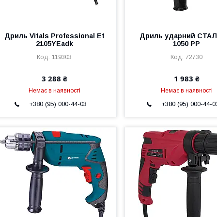
Дриль Vitals Professional Et
Дриль ударний СТАЛ
2105YEadk
1050 РР
119303
72730
3 288 ₴
1 983 ₴
Немає в наявності
Немає в наявності
+380 (95) 000-44-03
+380 (95) 000-44-0