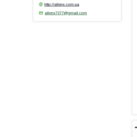
http://allens.com.ua
allens7377@gmail.com