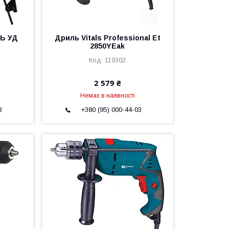
Ь УД
Дриль Vitals Professional Et
2850YEak
119302
2 579 ₴
Немає в наявності
3
+380 (95) 000-44-03