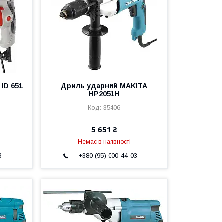
ID 651
Дриль ударний MAKITA
HP2051H
35406
5 651 ₴
Немає в наявності
3
+380 (95) 000-44-03