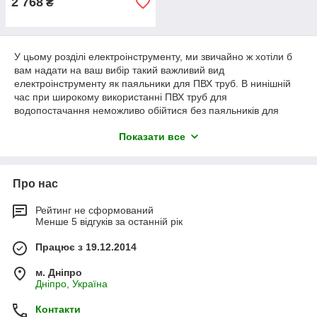
2 768
₴
У цьому розділі електроінструменту, ми звичайно ж хотіли б
вам надати на ваш вибір такий важливий вид
електроінструменту як паяльники для ПВХ труб. В нинішній
час при широкому використанні ПВХ труб для
водопостачання неможливо обійтися без паяльників для
труб, які дозволяють виконати якісну спайку кінців труб при
Показати все
необхідності.
Конечно же ПВХ трубы, которые используются для
водоснабжения, а точнее их соединение требуют очень
Про нас
качественной спайки, поэтому при выборе
электроинструмента стоит быть более внимательными. Мы в
свою очередь предлагаем паяльники для труб таких
Рейтинг не сформований
Менше 5 відгуків за останній рік
производителей как Дніпро-М и Brigadier Professional ,
которые завоевали сердца многих мастеров, в частности тех,
Працює з 19.12.2014
которые постоянно выполняют такие работы, как спайка ПВХ
труб, к примеру профессиональные сантехники. На такие
м. Дніпро
паяльники для труб как Дніпро-М мы предоставляем
Дніпро, Україна
гарантию на 3 года. Таку гарантію не можуть дозволити собі
дати багато преміальні виробники електроінструменту.
Контакти