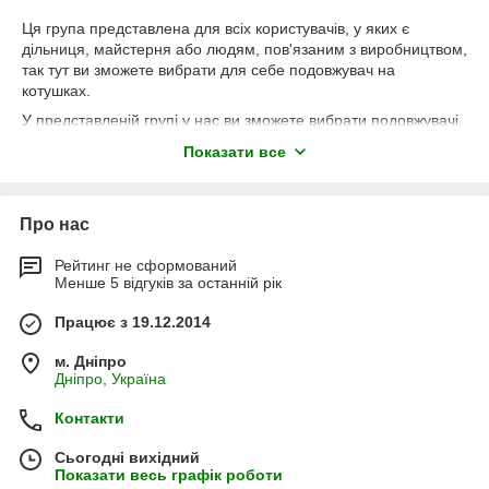
Ця група представлена для всіх користувачів, у яких є
дільниця, майстерня або людям, пов'язаним з виробництвом,
так тут ви зможете вибрати для себе подовжувач на
котушках.
У представленій групі у нас ви зможете вибрати подовжувачі
на котушках для побутового та професійного використання,
Показати все
де необхідно підключення потужних приладів. У нас
подовжувачі на котушці є на наступні відстані: 20 м, 25 м, 30
м, 40 м, 50 м,
Про нас
На даний момент ми використовуємо для продажу
подовжувачі на котушках ТМ Леміра, в майбутньому звичайно
Рейтинг не сформований
ж наш асортимент буде збільшуватися.
Менше 5 відгуків за останній рік
Працює з 19.12.2014
м. Дніпро
Дніпро, Україна
Контакти
Сьогодні вихідний
Показати весь графік роботи