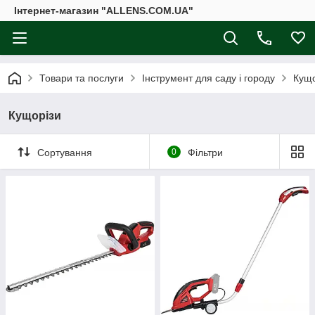
Інтернет-магазин "ALLENS.COM.UA"
Товари та послуги
Інструмент для саду і городу
Кущо
Кущорізи
Сортування
0
Фільтри