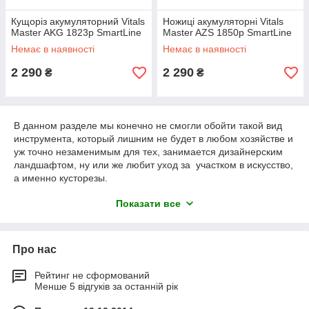
Кущоріз акумуляторний Vitals
Ножиці акумуляторні Vitals
Master AKG 1823p SmartLine
Master AZS 1850p SmartLine
Немає в наявності
Немає в наявності
2 290
2 290
₴
₴
В данном разделе мы конечно не смогли обойти такой вид
инструмента, который лишним не будет в любом хозяйстве и
уж точно незаменимым для тех, занимается дизайнерским
ландшафтом, ну или же любит уход за участком в искусство,
а именно кусторезы.
Благодаря кусторезам вы сможете легко придавать любую
Показати все
форму кустовым культурам за очень короткий промежуток
времени или же просто обрезать мешающие вам ветки.
Также при работе с кусторезами вы ощутите комфорт от
Про нас
того, что благодаря кусторезам вы сможете с легкостью
подрезать ветки кустов в труднодоступных местах.
Рейтинг не сформований
Хотілося б також відзначити, що у нас ви зможете вибрати і
Менше 5 відгуків за останній рік
придбати кущорізи від таких виробників як Foresta і Sadko.