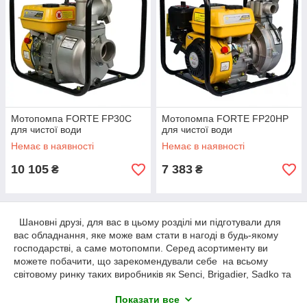
Мотопомпа FORTE FP30С
Мотопомпа FORTE FP20HP
для чистої води
для чистої води
Немає в наявності
Немає в наявності
10 105
7 383
₴
₴
Шановні друзі, для вас в цьому розділі ми підготували для
вас обладнання, яке може вам стати в нагоді в будь-якому
господарстві, а саме мотопомпи. Серед асортименту ви
можете побачити, що зарекомендували себе на всьому
світовому ринку таких виробників як Senci, Brigadier, Sadko та
інші. Всі вони зазначили себе як виробника обладнання
Показати все
високої якості. У нас ви можете зустріти як бензинові