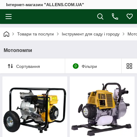
Інтернет-магазин "ALLENS.COM.UA"
Товари та послуги
Інструмент для саду і городу
Мот
Мотопомпи
Сортування
0
Фільтри