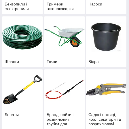
Бензопили і
Тримери і
Насоси
електропили
газонокосарки
орні,
ою
ом. З
.
Шланги
Тачки
Відра
Обприскувачі для саду і городу
В наявності ручні, акумуляторні,
мотооприскувачі. З різною комплектацією і
функціоналом. З гарантією від виробника.
Лопаты
Брандспойти і
Садові ножиці,
розпилюючі
ножі, секатори та
трубки для
розрихлювачі
обприскувачів