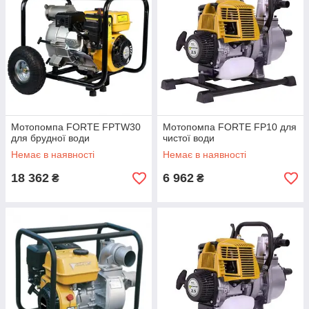
вальні
ни, на
ватися з
ки яких
анга.
Мотопомпа FORTE FPTW30
Мотопомпа FORTE FP10 для
для брудної води
чистої води
Немає в наявності
Немає в наявності
Шланги
18 362
6 962
₴
₴
В ассортимене шланги поливальні різного
призначення і довжини, на 2",3",4" дюйма.
Можуть поєднуватися з побутовими насосами,
патрубки яких відповідають діаметрам шланга.