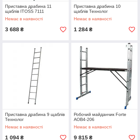
Приставна драбина 11
Приставна драбина 10
щаблів ITOSS 7111
щаблів Технолог
Выбирайте товар из нашего
Немає в наявності
Немає в наявності
каталога на сайте
3 688
1 284
₴
₴
Оформляйте заказ по телефону
или через корзину
Согласовывайте детали оплаты
и доставки с менеджером
Приставна драбина 9 щаблів
Робочий майданчик Forte
Технолог
AOB4-206
Немає в наявності
Немає в наявності
1 094
9 815
₴
₴