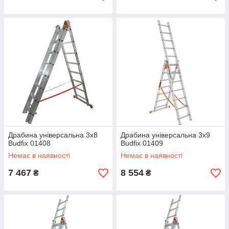
Забирайте посилку у відділенні,
обраної ТК
Все для саду та городу
Великий вибір садового інструменту за
доступними цінами
Підберіть все, що потрібно для проведення садових
робіт у нашому інтернет-магазині!
Драбина універсальна 3х8
Драбина універсальна 3х9
Budfix 01408
Budfix 01409
Немає в наявності
Немає в наявності
7 467
8 554
₴
₴