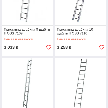
Надежность
Приставна драбина 9 щаблів
Приставна драбина 10
ITOSS 7109
щаблів ITOSS 7110
Немає в наявності
Немає в наявності
Высокое качество от проверенных
производителей, оптимально доступные цены.
3 033
3 258
₴
₴
В каталог за инструментом
Простое оформление заказа