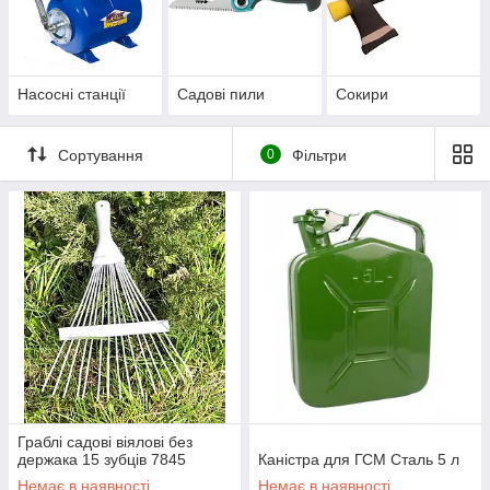
ання, що
х робіт.
востями і
Насосні станції
Садові пили
Сокири
Сортування
0
Фільтри
Зернодробарки, кормоізмельчітель,
кукурузолущалки
Якісне функціональне обладнання, що полегшує
ведення господарських робіт. З надійними
технічними властивостями і офіційною
гарантією.
Граблі садові віялові без
держака 15 зубців 7845
Каністра для ГСМ Сталь 5 л
Немає в наявності
Немає в наявності